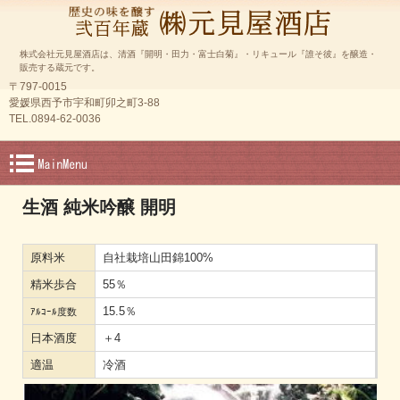
株式会社元見屋酒店は、清酒『開明・田力・富士白菊』・リキュール『誰そ彼』を醸造・
販売する蔵元です。
〒797-0015
愛媛県西予市宇和町卯之町3-88
TEL.0894-62-0036
生酒 純米吟醸 開明
原料米
自社栽培山田錦100%
精米歩合
55％
15.5％
ｱﾙｺｰﾙ度数
日本酒度
＋4
適温
冷酒